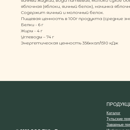
яичный жидкий, вода питьевая, молоко сухое 
яблочная (яблоки, яичный белок), начинка ябло
Содержит яичный и молочный белок.
Пищевая ценность в 100г продукта (средние знач
Белки - 6 г
Жиры - 4 г
Углеводы – 74 г
Энергетическая ценность 356ккал/1510 кДж
ПРОДУКЦИЯ
Каталог
Тульские пряники
Заварные пряники
Имбирные пряники
© 2026 ООО ТКФ «Пряничная
Бородинские пряники
столица»
Детские пряники
Пряники с декором
Вся информация на сайте, включая
Пряники в коробках
фотоизображения людей, защищена
законом и не может быть
использована без согласия
правообладателя.