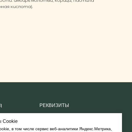
ности: имбирь молотый, корица, пастила
нная кислота).
РЕКВИЗИТЫ
ООО ТКФ «Пряничная столица»
ОГРН 1197154008193
ИНН 7104082184
Юр. адрес: 300034, Тульская
область, г.Тула, ул.
Д.Ульянова, д. 18, кв. 50
 Cookie
kie, в том числе сервис веб-аналитики Яндекс.Метрика,