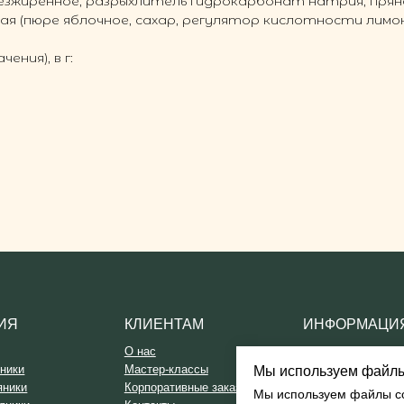
обезжиренное, разрыхлитель гидрокарбонат натрия, пря
чная (пюре яблочное, сахар, регулятор кислотности лимо
ения), в г:
КЛИЕНТАМ
ИНФОРМАЦИЯ
О нас
Политика обработки
Мастер-классы
персональных данных
Корпоративные заказы
Согласие на обработку
Контакты
персональных данных
Наши соц сети
Согласие на получение
рекламной рассылки
Публичная оферта
По всем вопросам:
+7 919 071 54 88
info@caketula.ru
Мы используем файлы
Мы используем файлы coo