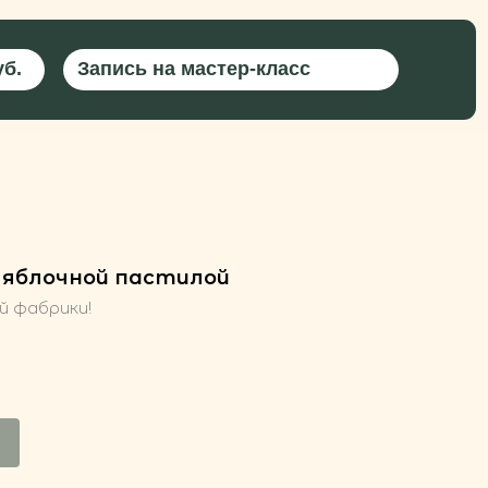
ись на мастер-класс
 яблочной пастилой
й фабрики!