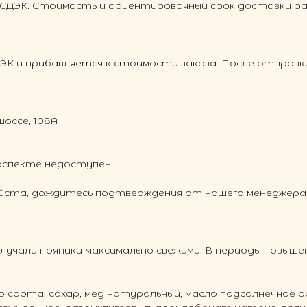
СДЭК. Стоимость и ориентировочный срок доставки 
 и прибавляется к стоимости заказа. После отправки
шоссе, 108А
оспекте недоступен.
уйста, дождитесь подтверждения от нашего менеджера о
учали пряники максимально свежими. В периоды повыше
о сорта, сахар, мёд натуральный, масло подсолнечное