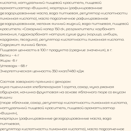
кислота, натуральный пищевой краситель, пищевой
ароматизатор «Вишня»), маргарин (рафинированные
дезодорированные масла, вода питьевая, регулятор кислотности
лимонная кислота), масло подсолнечное рафинированное
дезодорированное, меланж яичный жидкий, вода питьевая, пищевой
краситель: «Сахарный колер 150 d», разрыхлители: карбонат
аммония, гидрокарбонат натрия; сухие духи (корица, имбирь,
кардамон, гвоздика), регулятор кислотности лимонная кислота.
Содержит яичный белок.
© 2026 ООО ТКФ «Пряничная столица»
Пищевая ценность в 100 г продукта (средние значения), в г:
Белки – 4 г
Вся информация на сайте, включая
фотоизображения людей, защищена законом и не
Жиры -8 г
может быть использована без согласия
Углеводы – 68 г
правообладателя.
Энергетическая ценность 350 ккал/1480 кДж
ПРОДУКЦИЯ
ИНФОРМАЦИЯ
Состав заварного пряника с декором:
Каталог
Политика обработки
Тульские пряники
персональных данных
мука пшеничная хлебопекарная 1 сорта, сахар, мука ржаная
Заварные пряники
Согласие на обработку
обдирная, начинка фруктовая на основе яблочного пюре со вкусом
Имбирные пряники
персональных данных
вишни
Бородинские пряники
Согласие на получение
Детские пряники
рекламной рассылки
(пюре яблочное, сахар, регулятор кислотности лимонная кислота,
Пряники с декором
Публичная оферта
натуральный пищевой краситель, пищевой ароматизатор
Пряники в коробках
По всем вопросам:
+7 919 071 54 88
«Вишня»),
info@caketula.ru
маргарин (рафинированные дезодорированные масла, вода
питьевая,
КЛИЕНТАМ
РЕКВИЗИТЫ
регулятор кислотности лимонная кислота), масло подсолнечное
О нас
ООО ТКФ «Пряничная