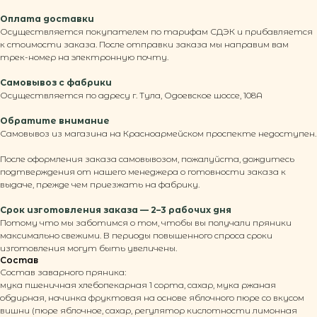
Оплата доставки
Осуществляется покупателем по тарифам СДЭК и прибавляется
к стоимости заказа. После отправки заказа мы направим вам
трек-номер на электронную почту.
Самовывоз с фабрики
Осуществляется по адресу г. Тула, Одоевское шоссе, 108А
Обратите внимание
Самовывоз из магазина на Красноармейском проспекте недоступен.
После оформления заказа самовывозом, пожалуйста, дождитесь
подтверждения от нашего менеджера о готовности заказа к
выдаче, прежде чем приезжать на фабрику.
Срок изготовления заказа — 2–3 рабочих дня
Потому что мы заботимся о том, чтобы вы получали пряники
максимально свежими. В периоды повышенного спроса сроки
изготовления могут быть увеличены.
Состав
Состав заварного пряника:
мука пшеничная хлебопекарная 1 сорта, сахар, мука ржаная
обдирная, начинка фруктовая на основе яблочного пюре со вкусом
вишни (пюре яблочное, сахар, регулятор кислотности лимонная