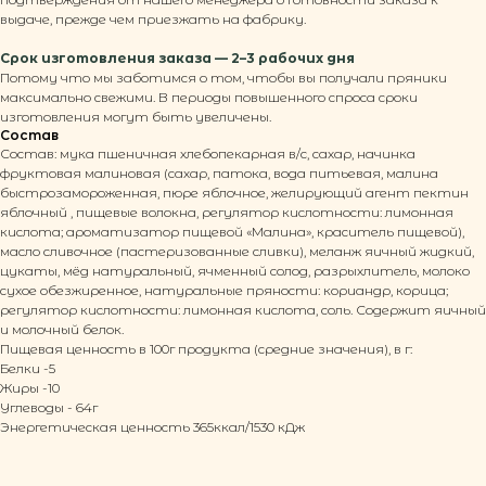
выдаче, прежде чем приезжать на фабрику.
ПРОДУКЦИЯ
ИНФОРМАЦИЯ
Каталог
Политика обработки
Срок изготовления заказа — 2–3 рабочих дня
Тульские пряники
персональных данных
Заварные пряники
Согласие на обработку
Потому что мы заботимся о том, чтобы вы получали пряники
Имбирные пряники
персональных данных
максимально свежими. В периоды повышенного спроса сроки
Бородинские пряники
Согласие на получение
Детские пряники
рекламной рассылки
изготовления могут быть увеличены.
Пряники с декором
Публичная оферта
Состав
Пряники в коробках
По всем вопросам:
Состав: мука пшеничная хлебопекарная в/с, сахар, начинка
+7 919 071 54 88
info@caketula.ru
фруктовая малиновая (сахар, патока, вода питьевая, малина
быстрозамороженная, пюре яблочное, желирующий агент пектин
КЛИЕНТАМ
РЕКВИЗИТЫ
яблочный , пищевые волокна, регулятор кислотности: лимонная
О нас
ООО ТКФ «Пряничная
кислота; ароматизатор пищевой «Малина», краситель пищевой),
Мастер-классы
столица»
масло сливочное (пастеризованные сливки), меланж яичный жидкий,
Корпоративные заказы
ОГРН 1197154008193
Контакты
ИНН 7104082184
цукаты, мёд натуральный, ячменный солод, разрыхлитель, молоко
Наши соц сети
Юр. адрес: 300034, Тульская
сухое обезжиренное, натуральные пряности: кориандр, корица;
область, г.Тула, ул.
Д.Ульянова, д. 18, кв. 50
регулятор кислотности: лимонная кислота, соль. Содержит яичный
и молочный белок.
Пищевая ценность в 100г продукта (средние значения), в г:
Белки -5
Жиры -10
Углеводы - 64г
Энергетическая ценность 365ккал/1530 кДж