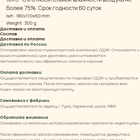
более 75%. Срок годности 60 суток
lwh: 180x110x60 mm
Weight: 300 g
Доставка и оплата
Состав
Доставка и оплата
Доставка по России
Отправляем заказы транспортной компанией СДЭК. Стоимость и
ориентировочный срок доставки рассчитываются
автоматически при оформлении заказа в корзине.
Оплата доставки
Осуществляется покупателем по тарифам СДЭК и прибавляется
к стоимости заказа. После отправки заказа мы направим вам
трек-номер на электронную почту.
Самовывоз с фабрики
Осуществляется по адресу г. Тула, Одоевское шоссе, 108А
© 2026 ООО ТКФ «Пряничная столица»
Обратите внимание
Самовывоз из магазина на Красноармейском проспекте недоступен.
Вся информация на сайте, включая
фотоизображения людей, защищена законом и не
может быть использована без согласия
После оформления заказа самовывозом, пожалуйста, дождитесь
правообладателя.
подтверждения от нашего менеджера о готовности заказа к