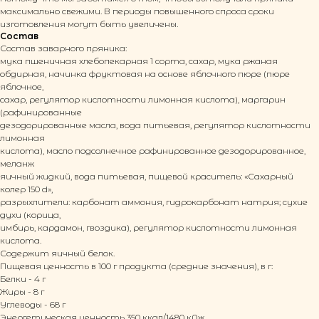
максимально свежими. В периоды повышенного спроса сроки
изготовления могут быть увеличены.
Состав
Состав заварного пряника:
мука пшеничная хлебопекарная 1 сорта, сахар, мука ржаная
обдирная, начинка фруктовая на основе яблочного пюре (пюре
яблочное,
сахар, регулятор кислотности лимонная кислота), маргарин
(рафинированные
дезодорированные масла, вода питьевая, регулятор кислотности
лимонная
кислота), масло подсолнечное рафинированное дезодорированное,
меланж
яичный жидкий, вода питьевая, пищевой краситель: «Сахарный
колер 150 d»,
разрыхлители: карбонат аммония, гидрокарбонат натрия; сухие
духи (корица,
имбирь, кардамон, гвоздика), регулятор кислотности лимонная
кислота.
Содержит яичный белок.
Пищевая ценность в 100 г продукта (средние значения), в г:
Белки - 4 г
Жиры - 8 г
Углеводы - 68 г
© 2026 ООО ТКФ «Пряничная столица»
Энергетическая ценность 350 ккал/1480 кДж.