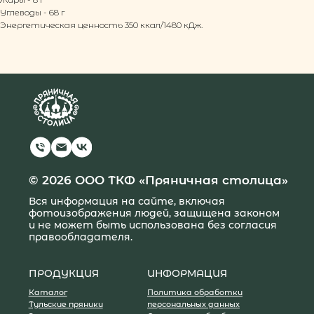
Углеводы - 68 г
Энергетическая ценность 350 ккал/1480 кДж.