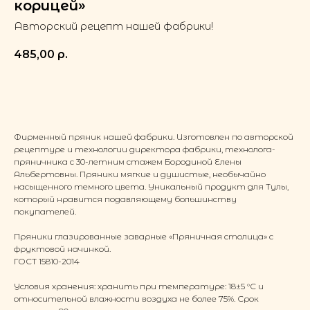
корицей»
Авторский рецепт нашей фабрики!
485,00
р.
Добавить в корзину
Фирменный пряник нашей фабрики. Изготовлен по авторской
рецептуре и технологии директора фабрики, технолога-
пряничника с 30-летним стажем Бородиной Елены
Альбертовны. Пряники мягкие и душистые, необычайно
насыщенного темного цвета. Уникальный продукт для Тулы,
который нравится подавляющему большинству
покупателей.
Пряники глазированные заварные «Пряничная столица» с
фруктовой начинкой.
ГОСТ 15810-2014
Условия хранения: хранить при температуре: 18±5 °С и
относительной влажности воздуха не более 75%. Срок