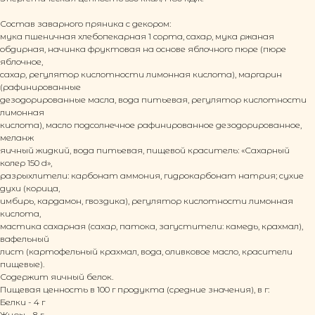
Вся информация на сайте, включая
фотоизображения людей, защищена законом
Состав заварного пряника с декором:
и не может быть использована без согласия
правообладателя.
мука пшеничная хлебопекарная 1 сорта, сахар, мука ржаная
обдирная, начинка фруктовая на основе яблочного пюре (пюре
ПРОДУКЦИЯ
ИНФОРМАЦИЯ
яблочное,
сахар, регулятор кислотности лимонная кислота), маргарин
Каталог
Политика обработки
Тульские пряники
персональных данных
(рафинированные
Заварные пряники
Согласие на обработку
дезодорированные масла, вода питьевая, регулятор кислотности
Имбирные пряники
персональных данных
Бородинские пряники
Согласие на получение
лимонная
Детские пряники
рекламной рассылки
кислота), масло подсолнечное рафинированное дезодорированное,
Пряники с декором
Публичная оферта
Пряники в коробках
По всем вопросам:
меланж
+7 919 071 54 88
яичный жидкий, вода питьевая, пищевой краситель: «Сахарный
info@caketula.ru
колер 150 d»,
разрыхлители: карбонат аммония, гидрокарбонат натрия; сухие
КЛИЕНТАМ
РЕКВИЗИТЫ
духи (корица,
О нас
ООО ТКФ «Пряничная
имбирь, кардамон, гвоздика), регулятор кислотности лимонная
Мастер-классы
столица»
Корпоративные
ОГРН 1197154008193
кислота,
заказы
ИНН 7104082184
мастика сахарная (сахар, патока, загустители: камедь, крахмал),
Контакты
Юр. адрес: 300034,
Наши соц сети
Тульская область, г.Тула,
вафельный
ул. Д.Ульянова, д. 18, кв.
лист (картофельный крахмал, вода, оливковое масло, красители
50
пищевые).
Содержит яичный белок.
Пищевая ценность в 100 г продукта (средние значения), в г:
Белки - 4 г
Жиры - 8 г