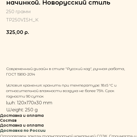
начинкой. Новорусский стиль
250 грамм
TP250VISH_K
325,00
р.
Добавить в корзину
Современный дизайн в стиле "Русский код", ручная работа,
ГОСТ 15810-2014
Условия хранения: хранить при температуре: 18±5 °С и
относительной влажности воздуха не более 75%. Срок
годности 90 суток
lwh: 120x170x30 mm
Weight: 250 g
Доставка и оплата
Состав
Доставка и оплата
Доставка по России
Отправляем заказы транспортной компанией СДЭК. Стоимость и