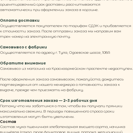
ориентировочный срок доставки рассчитываются
автоматически при оформлении заказа в корзине.
Оплата доставки
Осуществляется покупателем по тарифам СДЭК и прибавляется
к стоимости заказа. После отправки заказа мы направим вам
трек-номер на электронную почту.
Самовывоз с фабрики
Осуществляется по адресу г. Тула, Одоевское шоссе, 108А
Обратите внимание
Самовывоз из магазина на Красноармейском проспекте недоступен.
После оформления заказа самовывозом, пожалуйста, дождитесь
подтверждения от нашего менеджера о готовности заказа к
выдаче, прежде чем приезжать на фабрику.
Срок изготовления заказа — 2–3 рабочих дня
Потому что мы заботимся о том, чтобы вы получали пряники
© 2026 ООО ТКФ «Пряничная столица»
максимально свежими. В периоды повышенного спроса сроки
изготовления могут быть увеличены.
Вся информация на сайте, включая
фотоизображения людей, защищена законом и не
Состав
может быть использована без согласия
Состав: мука пшеничная хлебопекарная высшего сорта, начинка
правообладателя.
вишнёвая (сахар, пюре фруктовое, вишня, патока, желирующий