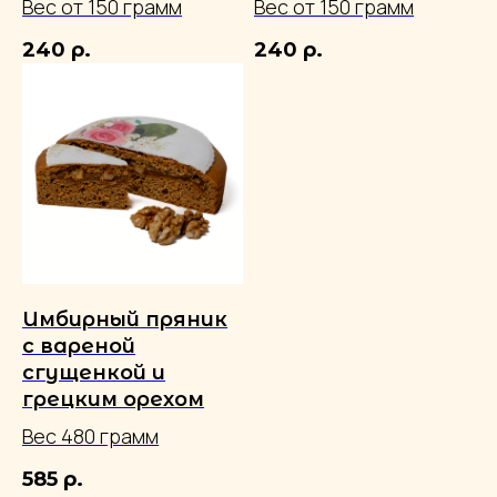
Вес от 150 грамм
Вес от 150 грамм
240
р.
240
р.
Имбирный пряник
с вареной
сгущенкой и
грецким орехом
© 2026 ООО ТКФ «Пряничная столица»
Вся информация на сайте, включая
Вес 480 грамм
фотоизображения людей, защищена законом и не
может быть использована без согласия
правообладателя.
585
р.