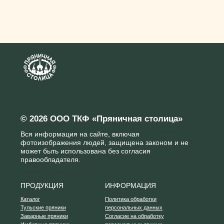
ПРОДУКЦИЯ
ИНФОРМАЦИЯ
Каталог
Политика обработки
Тульские пряники
персональных данных
Заварные пряники
Согласие на обработку
Имбирные пряники
персональных данных
Бородинские пряники
Согласие на получение
Детские пряники
рекламной рассылки
Пряники с декором
Публичная оферта
Пряники в коробках
По всем вопросам:
+7 919 071 54 88
info@caketula.ru
КЛИЕНТАМ
РЕКВИЗИТЫ
О нас
ООО ТКФ «Пряничная
Мастер-классы
столица»
Корпоративные заказы
ОГРН 1197154008193
Контакты
ИНН 7104082184
Наши соц сети
Юр. адрес: 300034, Тульская
область, г.Тула, ул.
Д.Ульянова, д. 18, кв. 50